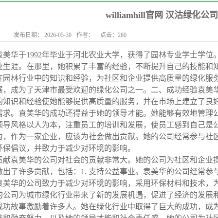
williamhill官网 汉沽绿化
发布日期：
2026-05-30
作者：
点击：
280
袁美华于1992年毕业于河北农业大学，获得了园林专业学士学
业生涯。在那里，她积累了丰富的经验，不断提升自己的技能和知
在园林行业中的知识和经验，为社区和企业提供高质量的绿化服
展，成为了天津市最受欢迎的绿化公司之一。二、成功经验袁美
的知识和经验使她能够提供高质量的服务，并在市场上建立了良
需求。袁美华的成功还得益于她的领导才能。她能够有效地管理
领导风格以人为本，注重员工的培训和发展，使员工感到自己是
为，作为一家企业，应该为社会做出贡献。她的公司经常参与社
环保倡议，并致力于减少对环境的影响。
贡献袁美华的公司对社会的贡献非常大。她的公司为社区和企业
做出了许多贡献，包括：1. 支持公益事业。袁美华的公司经常
。袁美华的公司致力于减少对环境的影响，采用环保材料和技术，为
的公司为城市绿化行业带来了新的发展机遇，促进了经济的发展
成功故事激励着许多人。她在绿化行业中取得了巨大的成功，成