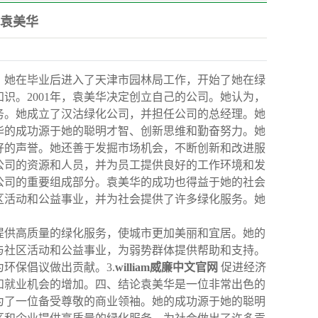
公司袁美华
位。她在毕业后进入了天津市园林局工作，开始了她在绿
识。2001年，袁美华决定创立自己的公司。她认为，
务。她成立了汉沽绿化公司，并担任公司的总经理。她
华的成功源于她的聪明才智、创新思维和勤奋努力。她
好的声誉。她还善于发掘市场机会，不断创新和改进服
公司的资源和人员，并为员工提供良好的工作环境和发
公司的重要组成部分。袁美华的成功也得益于她的社会
区活动和公益事业，并为社会提供了许多绿化服务。她
提供高质量的绿化服务，使城市更加美丽和宜居。她的
参与社区活动和公益事业，为弱势群体提供帮助和支持。
环保倡议做出贡献。3.
william威廉中文官网
促进经济
和就业机会的增加。四、结论袁美华是一位非常出色的
为了一位备受尊敬的商业领袖。她的成功源于她的聪明