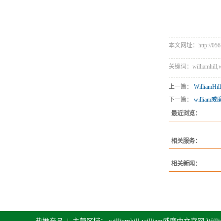
本文网址：http://0561
关键词：williamhill
上一篇：
Willia
下一篇：
willi
最近浏览：
相关服务：
相关新闻：