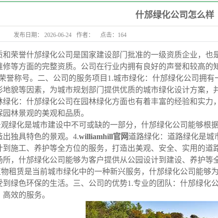
什邡绿化公司怎么样
发布日期：
2026-06-24
作者：
点击：
164
质和荣誉什邡绿化公司是国家建设部门批准的一级资质企业，也
维修等方面的完整资质。公司在行业内拥有良好的声誉和较高的知
等荣誉称号。二、公司的服务项目1.城市绿化：什邡绿化公司拥
形地貌等因素，为城市规划部门提供优质的城市绿化设计方案，并
林绿化：什邡绿化公司在园林绿化方面也有着丰富的经验和实力
保园林景观的美观和品质。
：景观绿化是城市建设中不可或缺的一部分，什邡绿化公司能够根
出独具特色的景观。4.
williamhill官网
道路绿化：道路绿化是城
计到施工、养护等全方位的服务，打造出美观、安全、实用的道路
场所，什邡绿化公司能够为客户提供从公园设计到建设、养护等
：植物租赁是当前城市绿化中的一种新兴服务，什邡绿化公司能够
受到绿色环保的生活。三、公司的优势1.专业的团队：什邡绿化
、高效的服务。