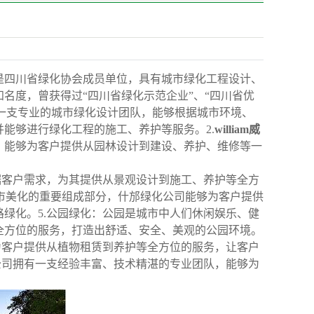
是四川省绿化协会成员单位，具有城市绿化工程设计、
名度，曾获得过“四川省绿化示范企业”、“四川省优
有一支专业的城市绿化设计团队，能够根据城市环境、
能够进行绿化工程的施工、养护等服务。2.
william威
，能够为客户提供从园林设计到建设、养护、维修等一
据客户需求，为其提供从景观设计到施工、养护等全方
市美化的重要组成部分，什邡绿化公司能够为客户提供
绿化。5.公园绿化：公园是城市中人们休闲娱乐、健
全方位的服务，打造出舒适、安全、美观的公园环境。
为客户提供从植物租赁到养护等全方位的服务，让客户
公司拥有一支经验丰富、技术精湛的专业团队，能够为