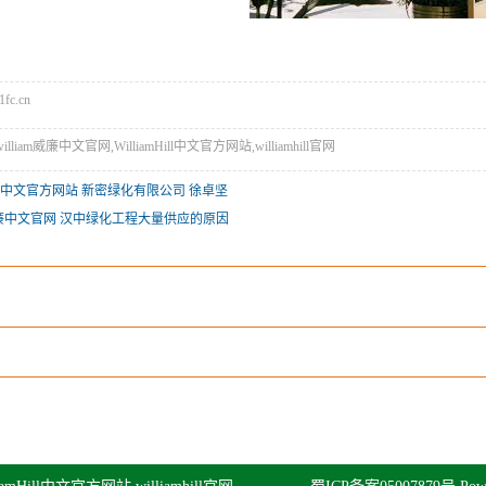
fc.cn
,william威廉中文官网,WilliamHill中文官方网站,williamhill官网
mHill中文官方网站 新密绿化有限公司 徐卓坚
am威廉中文官网 汉中绿化工程大量供应的原因