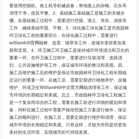
要使用挖掘机、推土机等机械设备，将地面上的杂物、石头等
清理干净，使其平整。2、基础施工基础施工是施工的关键步
骤。在基础施工过程中，需要进行挖掘、填土、夯实、浇筑等
工作，确保基础牢固、平整。3、绿化施工绿化施工是市政园林
环卫绿化工程的重要部分。在绿化施工过程中，需要进行
williamhill官网
植树、造景、铺草等工作，使城市变得更加美
丽和宜居。4、环卫施工环卫施工是保持城市环境清洁和卫生的
重要一环。在环卫施工过程中，需要进行垃圾清理、道路清
扫、公共设施维护等工作，保证城市环境的整洁和美观。四、
施工后维护施工后的维护是保证市政园林环卫绿化工程长期稳
定运行的重要一环。在施工后，需要定期进行植物养护、设施
维护、环境卫生
WilliamHill中文官方网站
清理等工作，保证城
市环境的长期稳定和美观。总之，市政园林环卫绿化工程施工
是一个复杂而综合的工程，需要在施工前进行详细的规划和准
备，同时在施工过程中需要严格按照施工方案进行操作，保证
施工的顺利进行。在施工后，需要定期进行维护和清理，保证
城市环境的长期稳定和美观。只有这样，才能为市民提供更加
美好的生活环境，实现城市的可持续发展。