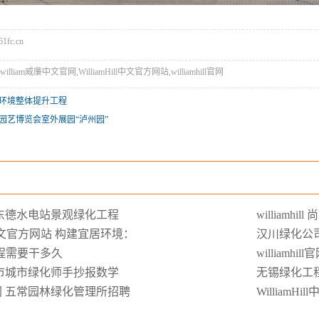
1fc.cn
l,william威廉中文官网,WilliamHill中文官方网站,williamhill官网
环境整体提升工程
园艺博览会室外展园“泸州园”
ill 乌东德水电站景观绿化工程
william
ill中文官方网站 构建宜居环境：
汉川绿化公
工程需要干多久
william
ill 我市城市绿化师手抄报数学
无锡绿化工
ill官网 五常园林绿化管理所招聘
William