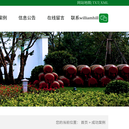
网站地图
|
TXT
|
XML
案例
信息公告
在线留言
联系williamhill
人才招聘
招标信息
V6项目管理系统
您的当前位置：
首页
>
成功案例