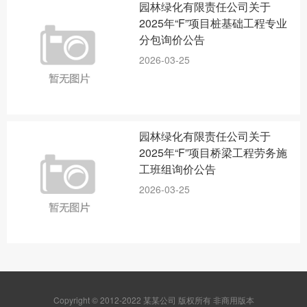
园林绿化有限责任公司关于
2025年“F”项目桩基础工程专业
分包询价公告
2026-03-25
园林绿化有限责任公司关于
2025年“F”项目桥梁工程劳务施
工班组询价公告
2026-03-25
Copyright © 2012-2022 某某公司 版权所有 非商用版本