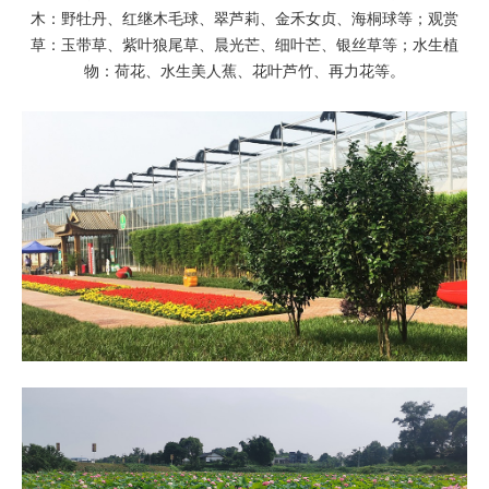
木：野牡丹、红继木毛球、翠芦莉、金禾女贞、海桐球等；观赏
草：玉带草、紫叶狼尾草、晨光芒、细叶芒、银丝草等；水生植
物：荷花、水生美人蕉、花叶芦竹、再力花等。